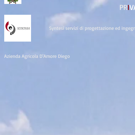
PR
I
V
Syntesi servizi di progettazione ed ingeg
Azienda Agricola D'Amore Diego