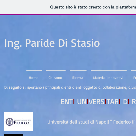
Questo sito è stato creato con la piattafor
Ing. Paride Di Stasio
Home
Chi sono
Ricerca
Materiali innovativi
P
Di seguito si riportano i principali clienti o enti oggetto di collaborazione, divis
ENT
I
UN
I
VERS
I
TAR
I
D
I
R
Università deli studi di Napoli " Federico II