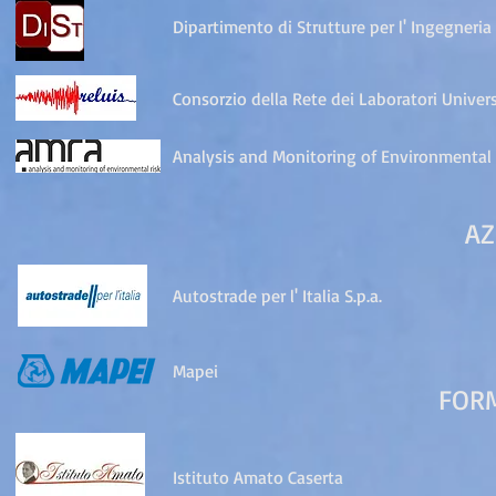
Dipartimento di Strutture per l' Ingegneria 
Consorzio della Rete dei Laboratori Univers
Analysis and Monitoring of Environmental 
AZ
Autostrade per l' Italia S.p.a.
Mapei
FOR
Istituto Amato Caserta